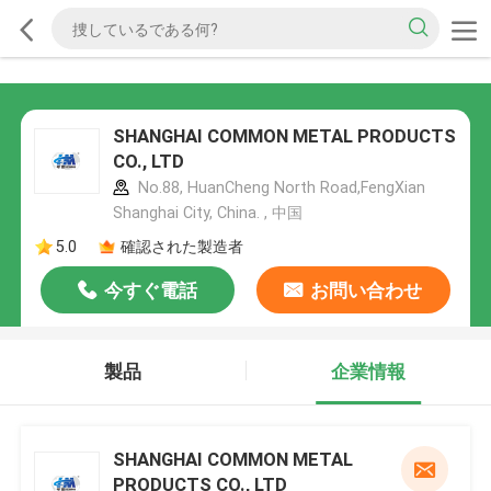
SHANGHAI COMMON METAL PRODUCTS
CO., LTD
No.88, HuanCheng North Road,FengXian
Shanghai City, China. , 中国
5.0
確認された製造者
今すぐ電話
お問い合わせ
製品
企業情報
SHANGHAI COMMON METAL
PRODUCTS CO., LTD