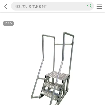
2
/
5