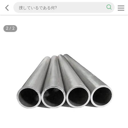
2
/
2