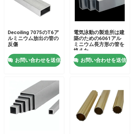
工場旅行
Decoiling 7075のT6ア
電気泳動の製造所は建
品質管理
ルミニウム放出の管の
築のための6061アル
反傷
ミニウム長方形の管を
終えた
私達に連絡しなさい
お問い合わせを送信
お問い合わせを送信
引用を要求しなさい
産業アルミニウム プロフィール
放出のアルミニウム プロフィール
Vスロット アルミニウム プロフィール